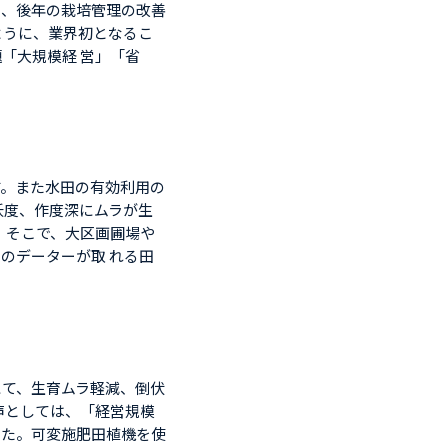
し、後年の栽培管理の改善
ように、業界初となるこ
「大規模経 営」「省
す。また水田の有効利用の
沃度、作度深にムラが生
 そこで、大区画圃場や
のデーターが取 れる田
にて、生育ムラ軽減、倒伏
声としては、「経営規模
いた。可変施肥田植機を使