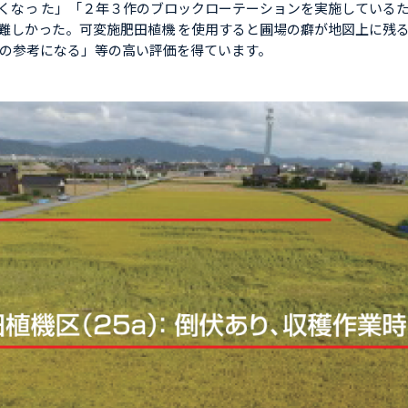
くなっ た」「２年３作のブロックローテーションを実施しているた
難しかった。可変施肥田植機 を使用すると圃場の癖が地図上に残
計の参考になる」等の高い評価を得ています。