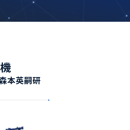
植機
森本英嗣研