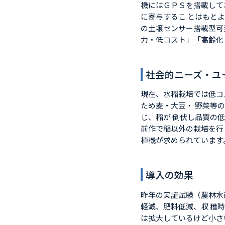
機にはＧＰＳを搭載して
に寄与するこ とはもと
の土壌センサー搭載型可
力・低コスト」「高齢化
社会的ニーズ・ユ
現在、水稲栽培では低コ
ため麦・大豆・ 野菜等
じ、稲が 倒伏し品質の
前作で稲以外の栽培を行
植機が求められています
導入の効果
昨年の実証試験（農林水
軽減、肥料低減、収 穫
は拡大しているけど小さ