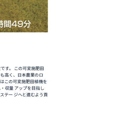
です。 この可変施肥田
待も高く、日本農業のロ
ではこの可変施肥田植機を
・収量 アップを目指し
ステー ジへと進むよう貢