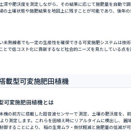
土深や肥沃度を測定しながら、その結果に応じて施肥量を自動で調
場の土壌状態や施肥結果を地図上に残すことが可能であり、後年の
い未熟練者でも一定の生産性を確保できる可変施肥システムは技術
ことで低コスト化に貢献するなど社会的ニーズを見たしている点を
搭載型可変施肥田植機
型可変施肥田植機とは
本機の前方に搭載した超音波センサーで 測定、土壌の肥沃度を、
率より測定します。これらを田植え時にリアルタイムに検出し、 圃
制御することにより、 稲の生育ムラ・倒伏軽減と施肥量の低減が可