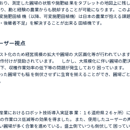
おり、測定した圃場の状態や施肥結 果をタブレットの地図上に残
より、勘と経験の農業からも脱却することが可能になります。 この
変施肥田植 機（以降、可変施肥田植機）は日本の農業が抱える課題
・後継者不足」を解決することが出来る 田植機です。
ーザー視点
スト化のため経営規模の拡大や圃場の 大区画化等が行われていま
の作付けが奨励されています。 しかし、大規模化に伴い圃場の肥
低下、収穫作業効率の低下等の問題が発生しており 困っています。
った圃場でも稲 を倒伏させずに生育を揃えることができ、圃場ごと
。
産業におけるロボット技術導入実証事 業：１６道府県２６ヶ所）
時の作業ロス低減等の効果を得ました。 また、使用したユーザーの
い圃場が多く合筆を進めている。盛土側でいつも倒伏して 困って