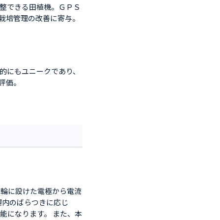
整できる田植機。ＧＰＳ
栽培管理の改善に寄与。
的にもユニークであり、
評価。
前輪に設けた電極から電流
場内のばらつきに応じ
能になります。 また、本