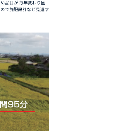
め品目が 毎年変わり圃
るので施肥設計など見返す